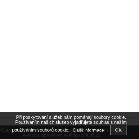
Při poskytování služeb nám pomáhají soubory cookie.
Používáním našich služeb vyjadřujete souhlas s naším
používáním souborů cookie.
Copyright ©
,
provozováno na systému
Další informace
kapap-shop.cz
tvorba
a
Shop5.cz
e-shopu
pronájem e-shopu